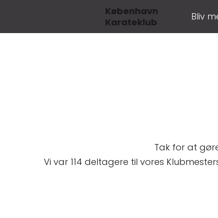
København
Bliv 
Karateklub
Tak for at gør
Vi var 114 deltagere til vores Klubmes