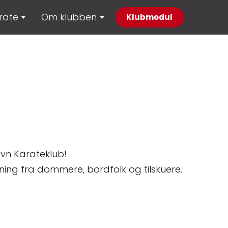
rate
Om klubben
Klubmodul
avn Karateklub!
ing fra dommere, bordfolk og tilskuere.