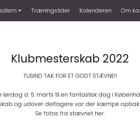
medlem
Træningstider
Kalenderen
Om ka
Klubmesterskab 2022
TUSIND TAK FOR ET GODT STÆVNE!!
e lørdag d. 5. marts til en fantastisk dag i Københ
terskab og udover deltagere var der kæmpe opbakn
Se fotos fra stævnet her.