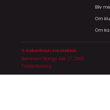
Bliv m
Om kl
Om ka
© København Karateklub
Bernhard Bangs Alle 27, 2000
Frederiksberg