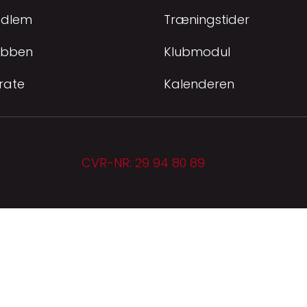
edlem
Træningstider
ubben
Klubmodul
rate
Kalenderen
CVR-NR: 29 94 80 89