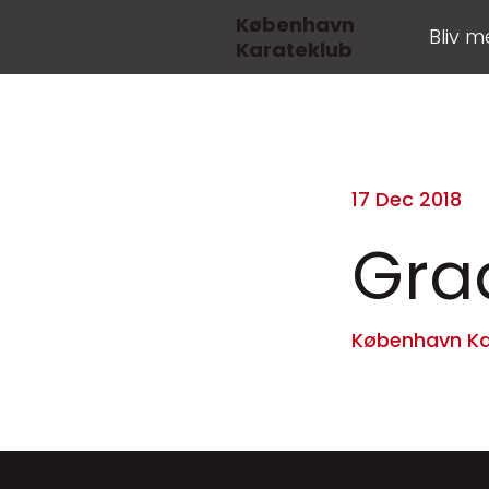
København
Bliv 
Karateklub
17 Dec 2018
Grad
København Ka