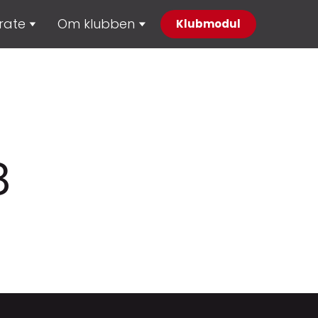
rate
Om klubben
Klubmodul
8