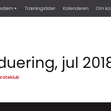
medlem
Træningstider
Kalenderen
Om ka
uering, jul 201
rateklub