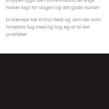
kroppen pga. den store indsats de unge
havde lagt for dagen og det gode humør!
En kæmpe tak til Erol, Heidi og Jørn der som
forældre tog med og tog sig af al det
praktiske!